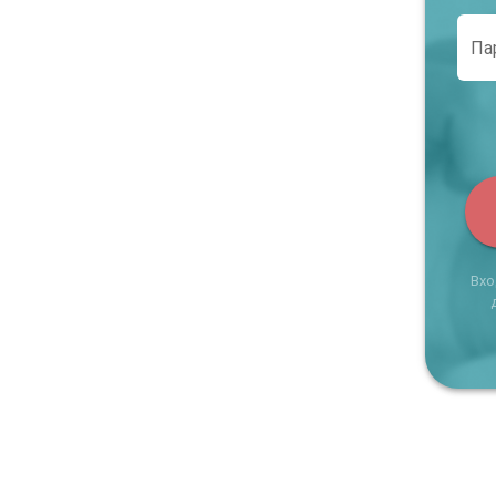
Па
Вхо