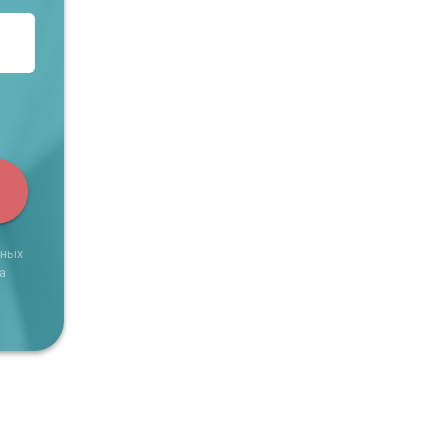
ьных
а